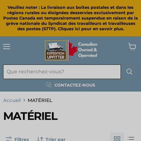
Veuillez noter : La livraison aux boîtes postales et dans les
régions rurales ou éloignées desservies exclusivement par
Postes Canada est temporairement suspendue en raison de la
grève nationale du Syndicat des travailleurs et travailleuses
des postes (STTP). Cliquez ici pour en savoir plus.
Menu
Voir
le
panie
CONTACTEZ-NOUS
Accueil
MATÉRIEL
MATÉRIEL
Filtres
Trier par