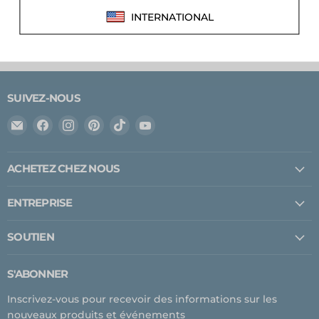
AJOUTER AU PANIER
SUIVEZ-NOUS
Email
Trouvez-
Trouvez-
Trouvez-
Trouvez-
Trouvez-
Expedition
nous
nous
nous
nous
nous
Upfitter
sur
sur
sur
sur
sur
ACHETEZ CHEZ NOUS
Facebook
Instagram
Pinterest
TikTok
YouTube
ENTREPRISE
SOUTIEN
S'ABONNER
Inscrivez-vous pour recevoir des informations sur les
nouveaux produits et événements