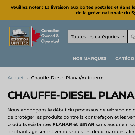
Veuillez noter : La livraison aux boîtes postales et da
de la grève nationale du Sy
Toutes les catégories
NOS MARQUES
CATÉGO
Accueil
Chauffe-Diesel Planar/Autoterm
CHAUFFE-DIESEL PLAN
Nous annonçons le début du processus de rebranding du 
de protéger les produits contre la contrefaçon et les 
produits existantes
PLANAR et BINAR
sans aucune modif
de chauffage seront vendus sous les deux marques afin 