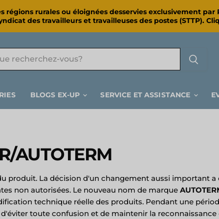
ns les régions rurales ou éloignées desservies exclusivement 
ndicat des travailleurs et travailleuses des postes (STTP). Cliq
RIES
BLOGS EX-UP
SERVICE ET ASSISTANCE
E
AR/AUTOTERM
produit. La décision d'un changement aussi important a été
ventes non autorisées. Le nouveau nom de marque
AUTOTER
ication technique réelle des produits. Pendant une période 
d'éviter toute confusion et de maintenir la reconnaissance