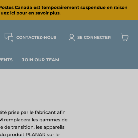
par Postes Canada est temporairement suspendue en raison
uez ici pour en savoir plus.
CONTACTEZ-NOUS
SE CONNECTER
Voir
le
panier
VENTS
JOIN OUR TEAM
 prise par le fabricant afin
M
remplacera les gammes de
de transition, les appareils
 du produit PLANAR sur le