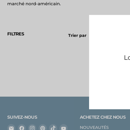
marché nord-américain.
FILTRES
Trier par
SUIVEZ-NOUS
ACHETEZ CHEZ NOUS
Email
Trouvez-
Trouvez-
Trouvez-
Trouvez-
Trouvez-
NOUVEAUTÉS